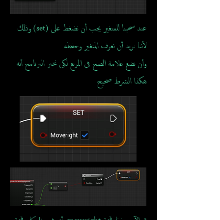
عند سحبنا للمتغير يجب أن نضغط على (set) وذلك
لأننا نريد أن نعرف المتغير وحفظه
وأن نضع علامة الصح في المربع لكي نخبر البرنامج أنه
هكذا الشرط صحيح