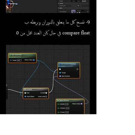
9- ننسخ كل ما يتعلق بالدوران ونربطه ب
compare float في حال كان العدد اقل من 0