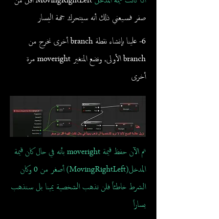
اذا كانت قيمة المدخل
MovingRightLeft أقل من
صفر فسيعني ذلك أنه سيتحرك جهة اليسار
6- علينا بإنشاء نقطة branch أخرى نخرج من
branch الأولى, ونضع المتغير moveright مرة
أخرى
تم الآن حفظ قيمة moveright بأنه في حال كان قيمة
المدخل(MovingRightLeft) أصغر من 0 وكان
الشرط خاطئاً فلن تذهب الشخصية يمينا بل ستذهب
يساراً