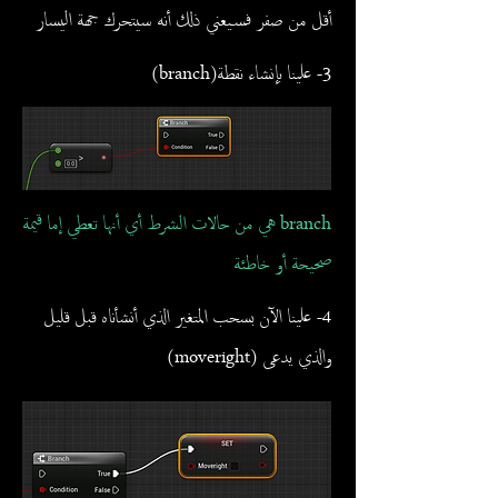
أقل من صفر فسيعني ذلك أنه سيتحرك جهة اليسار
3- علينا بإنشاء نقطة(branch)
branch هي من حالات الشرط أي أنها تعطي إما قيمة
صحيحة أو خاطئة
4- علينا الآن بسحب المتغير الذي أنشأناه قبل قليل
والذي يدعى (moveright)