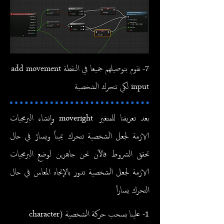
7- نقوم بتوصيلهم جميعا في النقطة add movement
input لكي تتحرك الشخصية
بعد تعريفنا للمتغير moveright وإنشاء البرمجيات
الازمة لجعل الشخصية تتحرك يميناً ويسارً في حال
تحقق الشروط فالآن نحن جاهزين لوضع البرمجيات
الازمة لجعل الشخصية تدور بالإتجاه المعاس في حال
التحرك يساراً
1- علينا بسحب حركة الشخصية (character