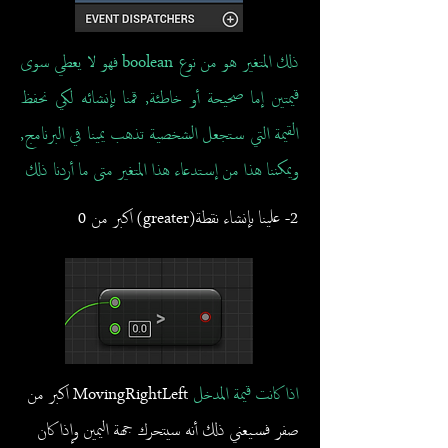
ذلك المتغير هو من نوع boolean فهو لا يعطي سوى
قيمتين إما صحيحة أو خاطئة, قمنا بإنشائه لكي نحفظ
القيمة التي ستجعل الشخصية تذهب يمينا في البرنامج,
ويمكننا هذا من إستدعاء هذا المتغير متى ما أردنا ذلك
2- علينا بإنشاء نقطة(greater) اكبر من 0
اذا كانت قيمة المدخل
MovingRightLeft اكبر من
صفر فسيعني ذلك أنه سيتحرك جهة اليمين وإذا كان