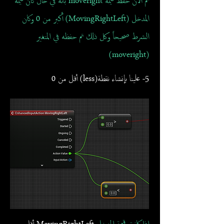
تم الآن حفظ قيمة moveright بأنه في حال كان قيمة
المدخل (MovingRightLeft) أكبر من 0 وكان
الشرط صحيحاً وكل ذلك تم حفظه في المتغير
(moveright)
5- علينا بإنشاء نقطة(less) أقل من 0