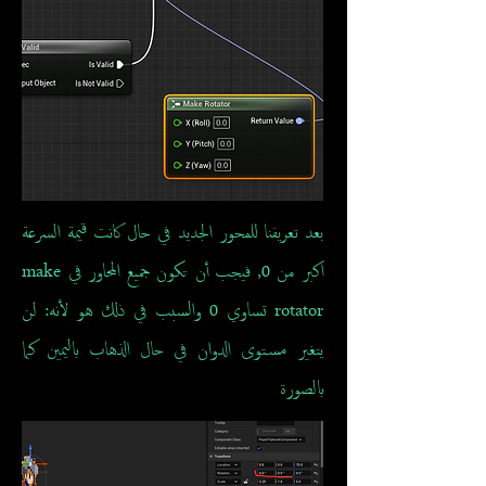
بعد تعريفنا للمحور الجديد في حال كانت قيمة السرعة
اكبر من 0, فيجب أن تكون جميع المحاور في make
rotator تساوي 0 والسبب في ذلك هو لأنه: لن
يتغير مستوى الدوان في حال الذهاب باليمين كما
بالصورة