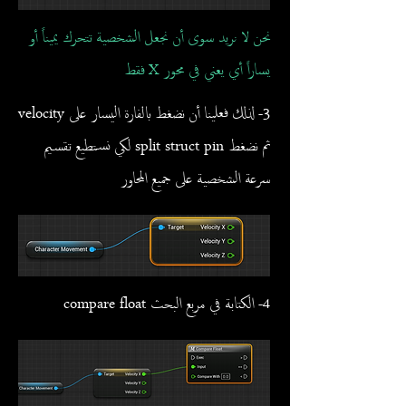
نحن لا نريد سوى أن نجعل الشخصية تتحرك يميناً أو
يساراً أي يعني في محور X فقط
3- لذلك فعلينا أن نضغط بالفارة اليسار على velocity
ثم نضغط split struct pin لكي نستطيع تقسيم
سرعة الشخصية على جميع المحاور
4- الكتابة في مربع البحث compare float