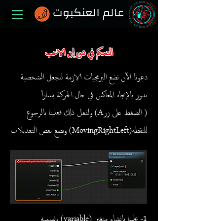
التحكم في دوران الاعب
دعونا الآن نضع البرمجيات الازمة لنجعل الشخصية
تدور بالإتجاه المعاكس في حال الحركة يساراً
( الضغط على زرA) ولفعل ذلك فعلينا بالرجوع
للنقطة(MovingRightLeft) ونضع بعض التعديلات
1- علينا بإنشاء متغير (variable) ونسميه