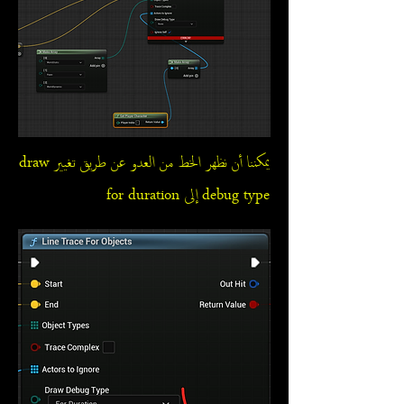
يمكننا أن نظهر الخط من العدو عن طريق تغيير draw
debug type إلى for duration