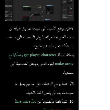
9-نقوم بوضع الأشياء التي سيتجاهلها وفي النهاية لن
يلتف العدو عند مواجهتها وهو الشخصية التي سنلعب
بها ويمكننا فعل ذلك عن طريق:
إضافة النقطة
get player character وشبكها مع
make array
ليقوم العدو بتجاهل الشخصية التي
سنلعبها.
الآن علينا بوضع البرمجيات التي ستقوم بعمل ما
سيحدث بعد أن يلمس الخط الأشياء
10- ننشأ نقطة branch من
line trace for