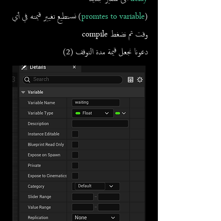
(
promtes to variable
) نستطيع تغيير قيمته في أي
وقت ثم نضغط compile
دعونا نجعل قيمة مدة التوقف (2)