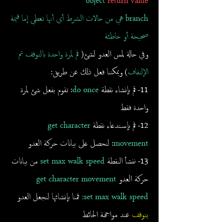
object
return value
branch هي من حالات الشرط أي أنها تعطي إما قيمة
صحيحة أو خاطئة
وفي حالة لمس العدو لشئ(
قم لمرة واحدة بالتوقف ثم
الإلتفاف
) ويمكننا فعل ذلك عن طريق:
11- قم بإنشاء نقطة
do once
: تقوم بفعل شئ لمرة
واحدة فقط
12-
قم بإستدعاء نقطة
get character
movement
: لنحصل على بيانات حركة العدو
13- ننشأ النقطة
set max walk speed
من بيانات
حركة العدو
get character movement
set max walk speed:
قمنا بإنشائها لنجعل العدو
يتوقف
عند مواجهة الحائط