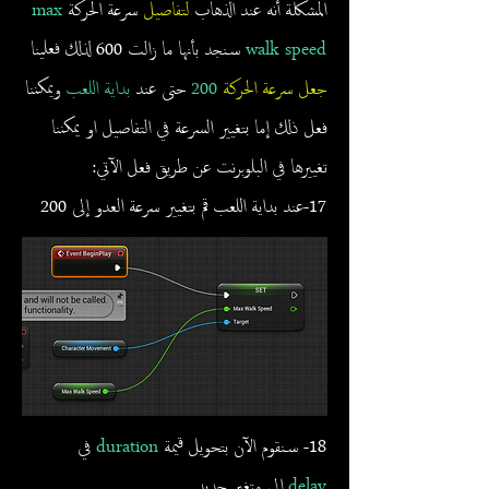
المشكلة أنه عند الذهاب
لتفاصيل
سرعة الحركة
max
walk speed
سنجد بأنها ما زالت 600 لذلك فعلينا
جعل سرعة الحركة
200
حتى عند
بداية اللعب
ويمكننا
فعل ذلك إما بتغيير السرعة في التفاصيل او يمكننا
تغييرها في البلوبرنت عن طريق فعل الآتي:
17-عند بداية اللعب قم بتغيير سرعة العدو إلى 200
18- سنقوم الآن بتحويل قيمة
duration
في
delay
الى متغير جديد