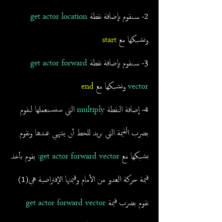
2- سنقوم بإضافة نقطة
get actor location
ونشبكها مع
start
3- سنقوم بإضافة نقطة
get actor forward
vector
ونشبكها مع
end
4- إضافة النقطة
multiply
التي سنستعملها لنقوم
بضرب القيمة التي نريد للخط أن ينتهي عندها ونقوم
بشبكها مع
get actor forward vector:
يقوم بأخذ
قيمة حركة العدو من الأمام وقيمتها الإفتراضية هي(1)
نقوم بضرب قيمة
get actor forward vector