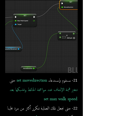
21- سنقوم بإستدعاء
set movedirection
حتى
تتغير قيمة الإلتفاف عند مواجهة الحائط ونشبكها بعد
set max walk speed
22- حتى نجعل تلك العملية تتكرر أكثر من مرة علينا