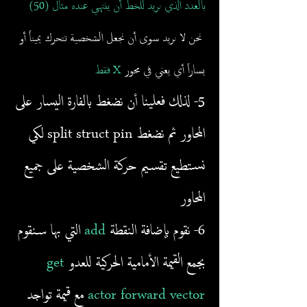
بالعدد الذي نريد للخط أن ينتهي عنده مثال (50)
نحن لا نريد سوى أن نجعل الشخصية تتحرك يميناً أو
يساراً أي يعني في محور
X فقط
5- لذلك فعلينا أن نضغط بالفارة اليسار على
المحاور ثم نضغط split struct pin لكي
نستطيع تقسيم حركة الشخصية على جميع
المحاور
6- نقوم بإضافة النقطة
add
التي بها سنقوم
بجمع القيمة الأمامية الحركية للعدو
get
actor forward vector
مع قيمة تواجد