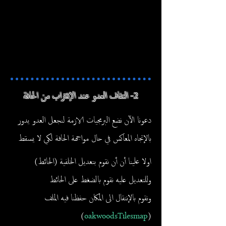
2- التفاف العدو عند الإقتراب من الحافة
دعونا الآن نضع البرمجيات الازمة لنجعل العدو يدور
بالإتجاه المعاكس في حال مواجهة الحافة لكي لا يسقط
اولا علينا أن أن نقوم بتعديل الخلفية (الحائط)
وللتعديل عليه نقوم بالضغط على الحائط
ونقوم بالإنتقال الى المكان حفظنا فيه الملف
)
oakwoodsTilesmap
(