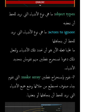
object types
: ما هي نوع الأشياء التي تريد للخط
أن يتعقبه
actors to ignore
: ما هي نوع الأشياء التي تريد
للخط أن يتجاهلها
ما علينا فعله الآن هو أن نحدد تلك الأشياء, ولفعل
ذلك دعونا نستخرج نقطتين منهم تقومان بتحديد
الأشياء.
7- نقوم بإستخراج نقطتين
make array:
التي تقوم
ببناء صفوف نستطيع من خلالها وضع جميع الأشياء
التي نريد للخط أن يتجاهلها أو يتعقبها.