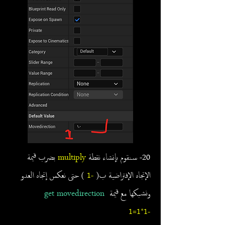
20- سنقوم بإنشاء نقطة
multiply
بضرب قيمة
الإتجاه الإفتراضية ب(
-1
) حتى نعكس إتجاه العدو
ونشبكها مع قيمة
get movedirection
-1*1=1