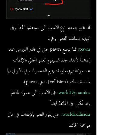
8- نقوم بتحديد نوع الأشياء التي سيتعقبها الخط وفي
النهاية سيلتف العدو وهي:
pawn:
قمنا بوضع pawn حتى في قادم الدروس عند
إضافتنا لأعداء جدد فسيقوم العدو الحالي بالإلتفاف
عند مواجهتهم
(معلومة: جميع الشخصيات في الأنريل لها
خاصية تصادم (collision) تدعى pawn)
.
worldDynamics:
هي الأشياء التي تتحرك بالعالم
وقد تكون في الحائط أيضاً
worldcollision:
حتى يقوم العدو بالإلتفاف في حال
مواجهة الحائط