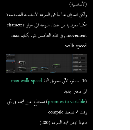
(الأساسية)
ولكن السؤال هنا ما هي السرعة الأساسية للشخصية؟
يمكننا معرفتنها من خلال التوجه الى خيار character
movement وفي قائمة التفاصيل نقوم بكتابة max
walk speed.
16- سنقوم الآن بتحويل قيمة
max walk speed
الى متغير جديد
(
promtes to variable
) نستطيع تغيير قيمته في أي
وقت ثم نضغط compile
دعونا نجعل قيمة السرعة (200)