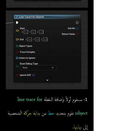
1- سنقوم أولاً بإضافة النقطة
line trace for
object
: تقوم بتحديد
خط
من
بداية حركة
الشخصية
إلى
نهايتها
.