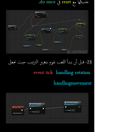
بشبكها مع
reset
في
do once
.
23- قبل أن نبدأ اللعب نقوم بتغيير الترتيب حيث نجعل
event tick
handling rotation
handlingmovement