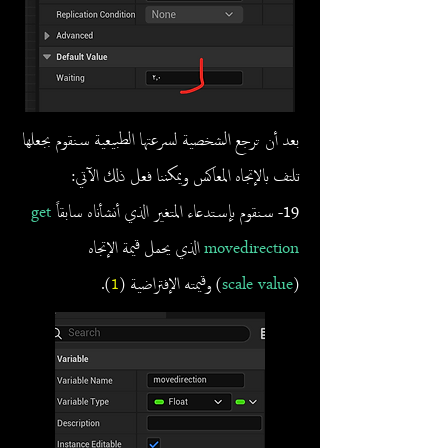
بعد أن ترجع الشخصية لسرعتها الطبيعية سنقوم بجعلها
تلتف بالإتجاه المعاكس ويمكننا فعل ذلك الآتي:
19- سنقوم بإستدعاء المتغير الذي أنشأناه سابقاً
get
movedirection
الذي يحمل قيمة الإتجاه
(
scale value
) وقيمته الإفتراضية (
1
).