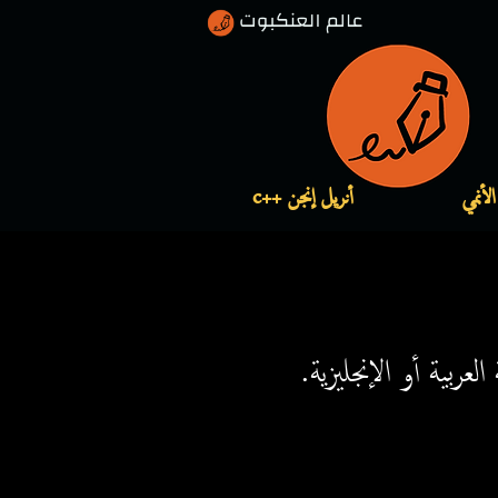
الأنمي
أنريل إنجن ++c
لعربية أو الإنجليزية.