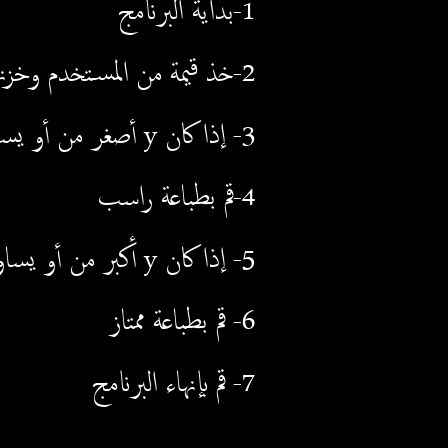
1-بداية البرنامج
2-خذ قيمة من المستخدم وخزنها كعدد صحيح في متغير y
3- إذا كان y أصغر من أو يساوي 60 قم بالتالي:
4-قم بطباعة راسب
5- إذا كان y أكبر
من أو يساوي
6- قم بطباعة ممتاز
7- قم بإنهاء البرنامج