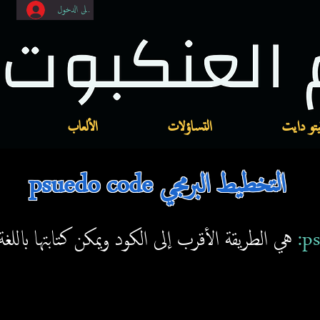
تسجيل الدخول
يتو دايت
التساؤلات
الألعاب
psuedo code التخطيط البرمجي
هي الطريقة الأقرب إلى الكود ويمكن كتابتها باللغة ا