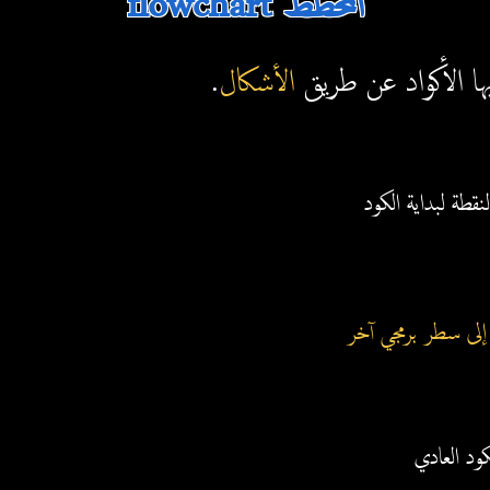
flowchart المخطط
بها الأكواد عن طريق
الأشكال
.
قطة لبداية الكود
 إلى سطر برمجي آخر
إقرأ المتغير s
ود العادي