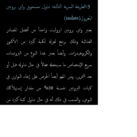
3
-الطريقة السرية الثالثة: تناول مسحوق واي بروتين
المعزول(isolate)
يعتبر واي بروتين ايزوليت واحداً من أفضل المصادر
الغذائية وذلك يرجع لعزله لكمية كبيرة من الاكتوز
والكربوهيدرات. وأيضاً يعتبر هذا النوع من البروتينات
سريع الإمتصاص ما سيجعله فعالاً في حال تناوله قبل أو
بعد التمرين. ومن المهم أيضاً الحرص على إبقاء التوازن في
كميات البروتين بنسبة 20% من مقدار إستهلاكك
اليومي, والسبب في ذلك أنه في حال تناول كمية كبيرة من
البرو
تين ستتحو
ل تلك البروتينات إلى جلوكوز.
4
-الطريقة السرية الرابعة: تناول مسحوق السيترولين
1-يتميز مسحوق السيترولين بكونه أفضل مصدر يساعد