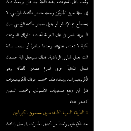
وقمت بأكل الممنوعات بكمية قليلة جداً فلن يرجعك ذلك
إلى حالة حرق الجلوكوز وجعله مصدر طاقتك الرئيسي. لا
يستطيع جم الإنسان أن يحول مصدر طاقته الرئيسي بتلك
السهولة. السر في تلك الطريقة أنه عند تناولك للمنوعات
بكمية لا تتعدى 50gm وبعدها مباشرةً أو بنصف ساعة
قمت بعمل التمارين الرياضية, فذلك سيجعل آلية جسمك
تنتقل تلقائياً لحرق أسرع مصدر للطاقة وهو
الكربوهيدرات. وبذلك فلقد ضمنت حرقك للكربوهيدرات
قبل أن ترتفع مستويات الأنسولين, وضمنت الدهون
كمصدر طاقة.
2-الطريقة السرية الثانية: تناول مسحوق الكيرياتين
ي
عد الكيرياتين واحداً من أفضل الخيارات في حال إتباعك