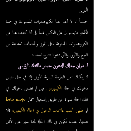
التمرين
حسناً انا لا أعني هنا الكربوهيدرات المسموحة في حمية
الكيتو دايت, بل على العكس تماماً بل أنا أتحدث هنا عن
الكربوهيدرات الممنوعة مثل الموز والمنتجات المشتقة من
القمح والأرز, والآن دعونا نشرح السبب:
أ- ضمان جعلك للدهون مصدر طاقتك الرئيسي
لا يمكنك عمل الطريقة السرية الأولى إلا في حال ضمان
دخولك في حالة
الكيتوزس,
فإن لم تضمن دخولك في
تلك الحالة سواءً عن طريق إستعمال جهاز
keto mojo
أو
ظهور أغلب علامات الدخول في الحالة الكيتوزية
فلا
تفعلها. عندما تكون في تلك الحالة لمدة شهر على الأقل